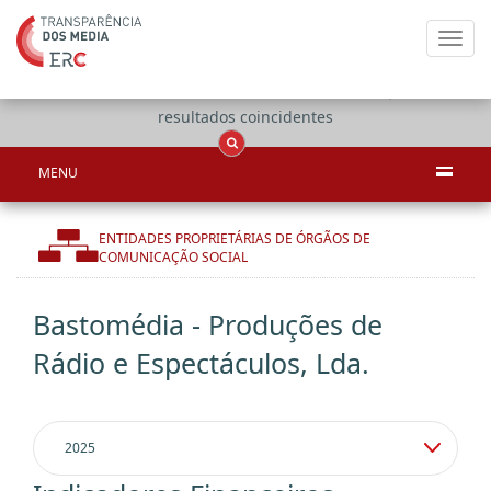
Toggl
navig
Apenas
OCS
Entidades
Tudo
resultados coincidentes
MENU
ENTIDADES PROPRIETÁRIAS DE ÓRGÃOS DE
COMUNICAÇÃO SOCIAL
Bastomédia - Produções de
Rádio e Espectáculos, Lda.