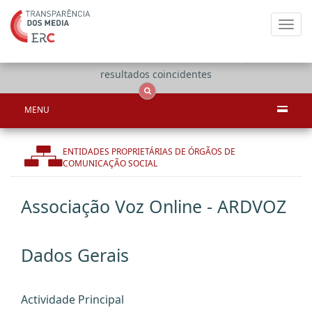
Toggl
navig
Apenas
OCS
Entidades
Tudo
resultados coincidentes
MENU
ENTIDADES PROPRIETÁRIAS DE ÓRGÃOS DE
COMUNICAÇÃO SOCIAL
Associação Voz Online - ARDVOZ
Dados Gerais
Actividade Principal