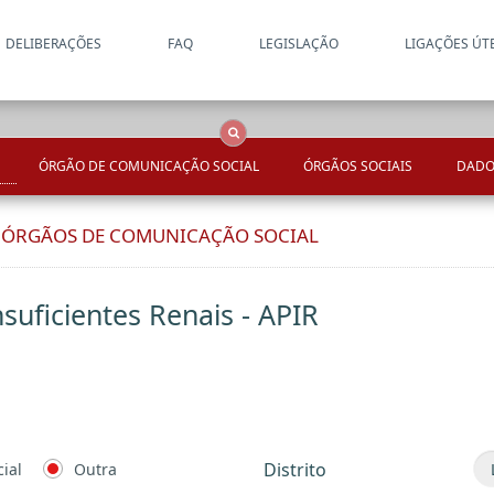
DELIBERAÇÕES
FAQ
LEGISLAÇÃO
LIGAÇÕES ÚT
Apenas resultados coincide
OCS
Entidades
Tudo
ÓRGÃO DE COMUNICAÇÃO SOCIAL
ÓRGÃOS SOCIAIS
DADO
E ÓRGÃOS DE COMUNICAÇÃO SOCIAL
suficientes Renais - APIR
Distrito
ial
Outra