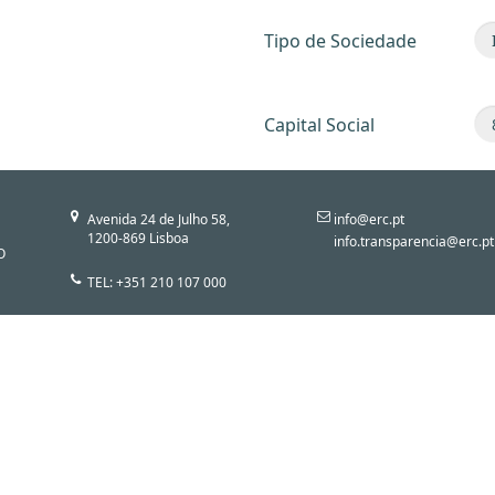
Tipo de Sociedade
Capital Social
Avenida 24 de Julho 58,
info@erc.pt
1200-869 Lisboa
info.transparencia@erc.pt
O
TEL: +351 210 107 000