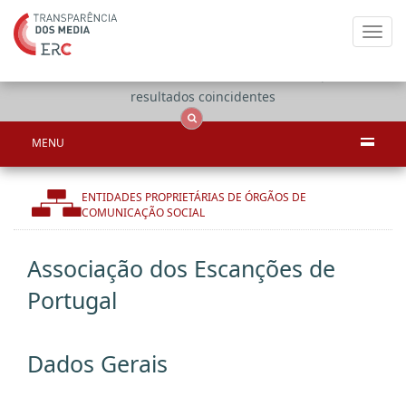
Toggl
navig
Apenas
OCS
Entidades
Tudo
resultados coincidentes
MENU
ENTIDADES PROPRIETÁRIAS DE ÓRGÃOS DE
COMUNICAÇÃO SOCIAL
Associação dos Escanções de
Portugal
Dados Gerais