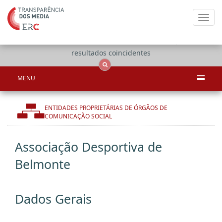
Toggl
navig
Apenas
OCS
Entidades
Tudo
resultados coincidentes
MENU
ENTIDADES PROPRIETÁRIAS DE ÓRGÃOS DE
COMUNICAÇÃO SOCIAL
Associação Desportiva de
Belmonte
Dados Gerais