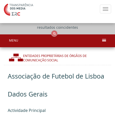
Toggl
navig
Apenas
OCS
Entidades
Tudo
resultados coincidentes
MENU
ENTIDADES PROPRIETÁRIAS DE ÓRGÃOS DE
COMUNICAÇÃO SOCIAL
Associação de Futebol de Lisboa
Dados Gerais
Actividade Principal