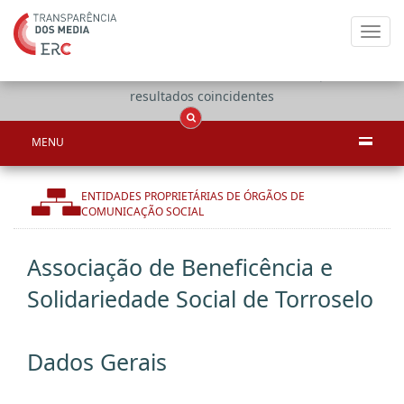
Toggl
navig
Apenas
OCS
Entidades
Tudo
resultados coincidentes
MENU
ENTIDADES PROPRIETÁRIAS DE ÓRGÃOS DE
COMUNICAÇÃO SOCIAL
Associação de Beneficência e
Solidariedade Social de Torroselo
Dados Gerais