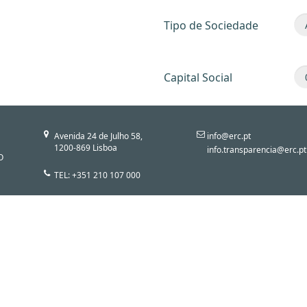
Tipo de Sociedade
Capital Social
Avenida 24 de Julho 58,
info@erc.pt
1200-869 Lisboa
info.transparencia@erc.pt
O
TEL: +351 210 107 000