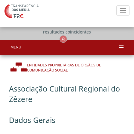
Toggl
navig
Apenas
OCS
Entidades
Tudo
resultados coincidentes
MENU
ENTIDADES PROPRIETÁRIAS DE ÓRGÃOS DE
COMUNICAÇÃO SOCIAL
Associação Cultural Regional do
Zêzere
Dados Gerais