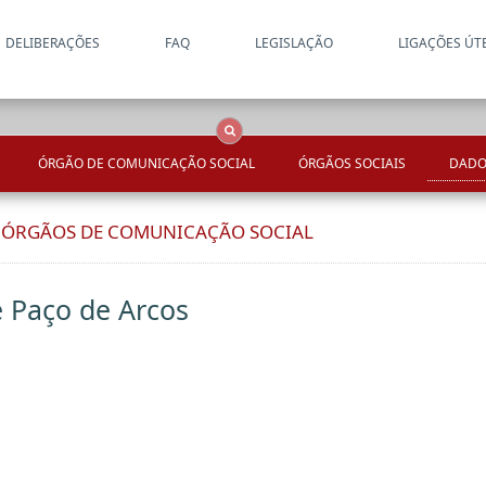
DELIBERAÇÕES
FAQ
LEGISLAÇÃO
LIGAÇÕES ÚT
Apenas resultados coincide
OCS
Entidades
Tudo
ÓRGÃO DE COMUNICAÇÃO SOCIAL
ÓRGÃOS SOCIAIS
DADO
E ÓRGÃOS DE COMUNICAÇÃO SOCIAL
e Paço de Arcos