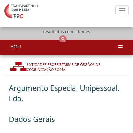
Toggl
navig
Apenas
OCS
Entidades
Tudo
resultados coincidentes
MENU
ENTIDADES PROPRIETÁRIAS DE ÓRGÃOS DE
COMUNICAÇÃO SOCIAL
Argumento Especial Unipessoal,
Lda.
Dados Gerais