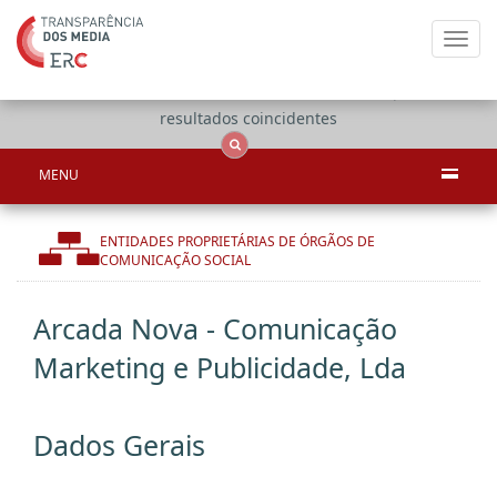
Toggl
navig
Apenas
OCS
Entidades
Tudo
resultados coincidentes
MENU
ENTIDADES PROPRIETÁRIAS DE ÓRGÃOS DE
COMUNICAÇÃO SOCIAL
Arcada Nova - Comunicação
Marketing e Publicidade, Lda
Dados Gerais