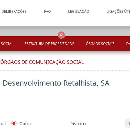
DELIBERAÇÕES
FAQ
LEGISLAÇÃO
LIGAÇÕES ÚT
Apenas resultados coincide
OCS
Entidades
Tudo
 SOCIAL
ESTRUTURA DE PROPRIEDADE
ÓRGÃOS SOCIAIS
D
E ÓRGÃOS DE COMUNICAÇÃO SOCIAL
e Desenvolvimento Retalhista, SA
Distrito
ial
Outra