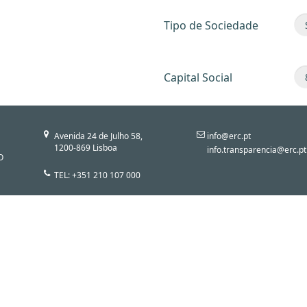
Tipo de Sociedade
Capital Social
Avenida 24 de Julho 58,
info@erc.pt
1200-869 Lisboa
info.transparencia@erc.pt
O
TEL: +351 210 107 000