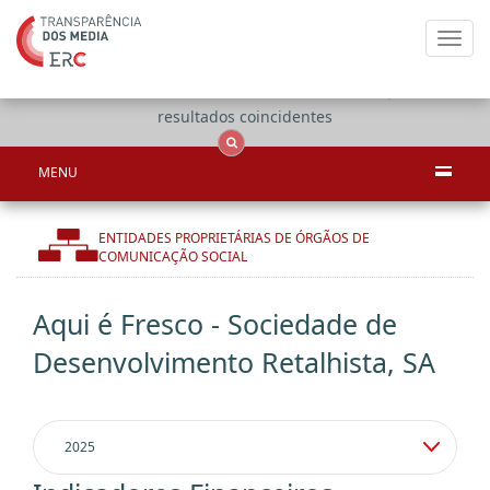
Toggl
navig
Apenas
OCS
Entidades
Tudo
resultados coincidentes
MENU
ENTIDADES PROPRIETÁRIAS DE ÓRGÃOS DE
COMUNICAÇÃO SOCIAL
Aqui é Fresco - Sociedade de
Desenvolvimento Retalhista, SA