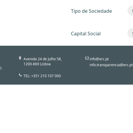
Tipo de Sociedade
Capital Social
Avenida 24 de Julho 58,
info@erc.pt
1200-869 Lisboa
info.transparencia@erc.pt
O
TEL: +351 210 107 000