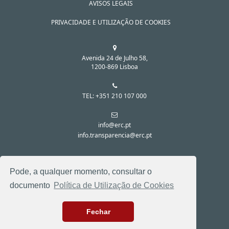
AVISOS LEGAIS
PRIVACIDADE E UTILIZAÇÃO DE COOKIES
Avenida 24 de Julho 58,
1200-869 Lisboa
TEL: +351 210 107 000
info@erc.pt
info.transparencia@erc.pt
SIGA-NOS NAS REDES SOCIAIS:
Pode, a qualquer momento, consultar o
documento
Política de Utilização de Cookies
Fechar
© 2026 . TODOS OS DIREITOS RESERVADOS