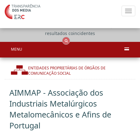
Toggl
navig
Apenas
OCS
Entidades
Tudo
resultados coincidentes
MENU
ENTIDADES PROPRIETÁRIAS DE ÓRGÃOS DE
COMUNICAÇÃO SOCIAL
AIMMAP - Associação dos
Industriais Metalúrgicos
Metalomecânicos e Afins de
Portugal