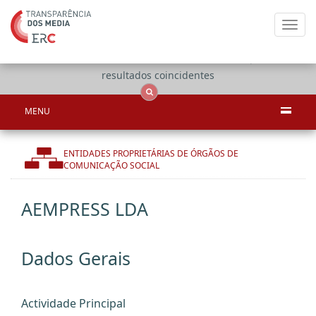
Toggl
navig
Apenas
OCS
Entidades
Tudo
resultados coincidentes
MENU
ENTIDADES PROPRIETÁRIAS DE ÓRGÃOS DE
COMUNICAÇÃO SOCIAL
AEMPRESS LDA
Dados Gerais
Actividade Principal