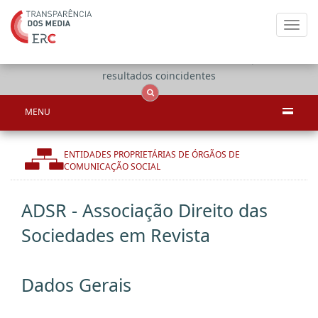
Toggl
navig
Apenas
OCS
Entidades
Tudo
resultados coincidentes
MENU
ENTIDADES PROPRIETÁRIAS DE ÓRGÃOS DE
COMUNICAÇÃO SOCIAL
ADSR - Associação Direito das
Sociedades em Revista
Dados Gerais