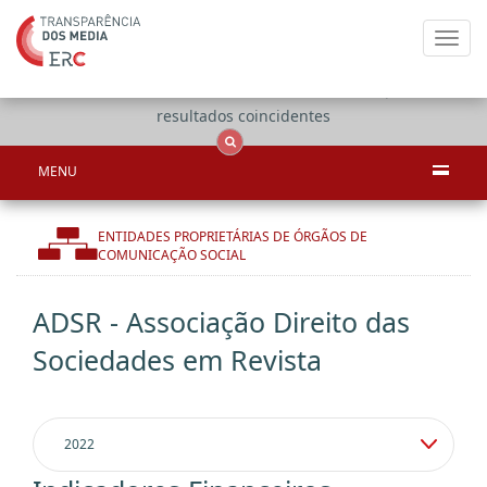
Toggl
navig
Apenas
OCS
Entidades
Tudo
resultados coincidentes
MENU
ENTIDADES PROPRIETÁRIAS DE ÓRGÃOS DE
COMUNICAÇÃO SOCIAL
ADSR - Associação Direito das
Sociedades em Revista