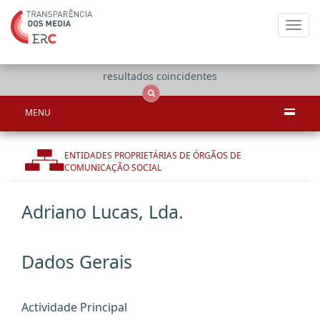
Toggl
navig
Apenas
OCS
Entidades
Tudo
resultados coincidentes
MENU
ENTIDADES PROPRIETÁRIAS DE ÓRGÃOS DE
COMUNICAÇÃO SOCIAL
Adriano Lucas, Lda.
Dados Gerais
Actividade Principal