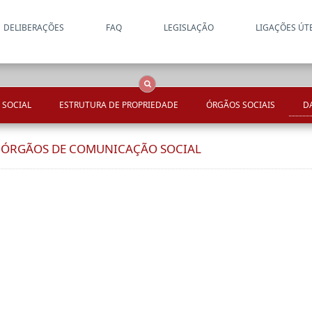
DELIBERAÇÕES
FAQ
LEGISLAÇÃO
LIGAÇÕES ÚT
Apenas resultados coincide
OCS
Entidades
Tudo
 SOCIAL
ESTRUTURA DE PROPRIEDADE
ÓRGÃOS SOCIAIS
D
E ÓRGÃOS DE COMUNICAÇÃO SOCIAL