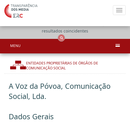
Toggl
navig
Apenas
OCS
Entidades
Tudo
resultados coincidentes
MENU
ENTIDADES PROPRIETÁRIAS DE ÓRGÃOS DE
COMUNICAÇÃO SOCIAL
A Voz da Póvoa, Comunicação
Social, Lda.
Dados Gerais