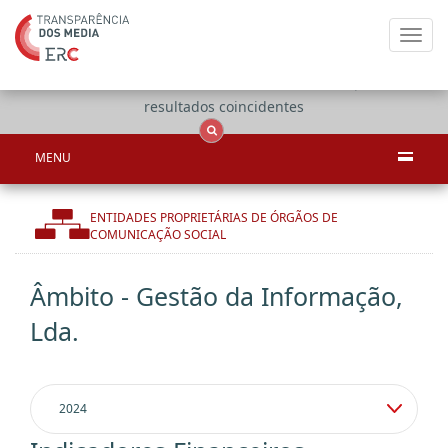
Toggl
navig
Apenas
OCS
Entidades
Tudo
resultados coincidentes
MENU
ENTIDADES PROPRIETÁRIAS DE ÓRGÃOS DE
COMUNICAÇÃO SOCIAL
Âmbito - Gestão da Informação,
Lda.