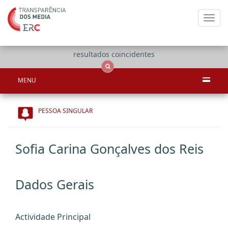
Toggl
navig
Apenas
OCS
Entidades
Tudo
resultados coincidentes
MENU
PESSOA SINGULAR
Sofia Carina Gonçalves dos Reis
Dados Gerais
Actividade Principal