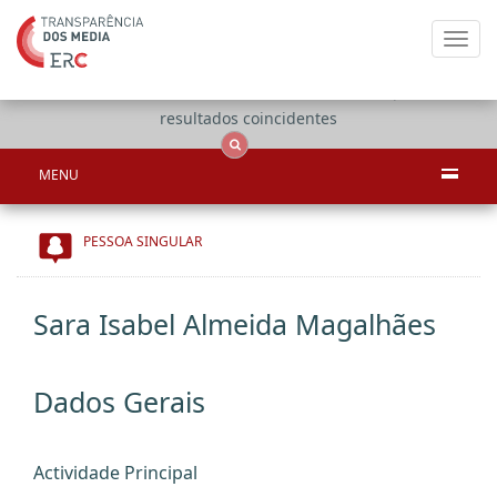
Toggl
navig
Apenas
OCS
Entidades
Tudo
resultados coincidentes
MENU
PESSOA SINGULAR
Sara Isabel Almeida Magalhães
Dados Gerais
Actividade Principal