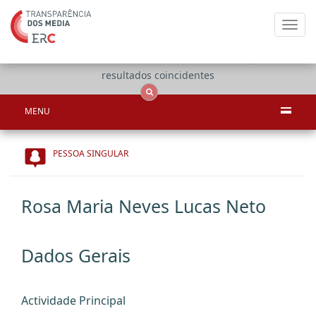
Toggl
navig
Apenas
OCS
Entidades
Tudo
resultados coincidentes
MENU
PESSOA SINGULAR
Rosa Maria Neves Lucas Neto
Dados Gerais
Actividade Principal