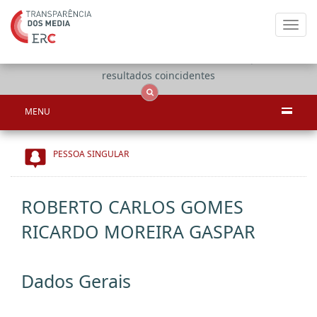
Toggl
navig
Apenas
OCS
Entidades
Tudo
resultados coincidentes
MENU
PESSOA SINGULAR
ROBERTO CARLOS GOMES
RICARDO MOREIRA GASPAR
Dados Gerais