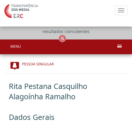
Toggl
navig
Apenas
OCS
Entidades
Tudo
resultados coincidentes
MENU
PESSOA SINGULAR
Rita Pestana Casquilho
Alagoínha Ramalho
Dados Gerais