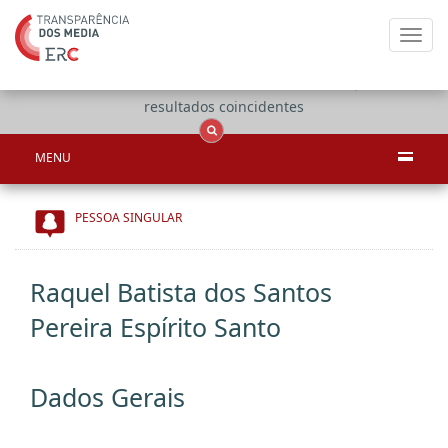
Toggl
navig
Apenas
OCS
Entidades
Tudo
resultados coincidentes
MENU
PESSOA SINGULAR
Raquel Batista dos Santos
Pereira Espírito Santo
Dados Gerais