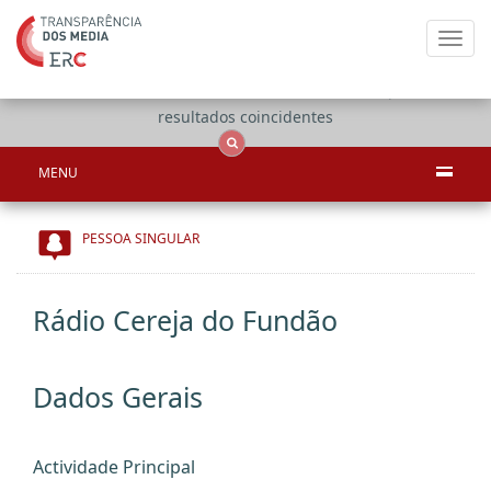
Toggl
navig
Apenas
OCS
Entidades
Tudo
resultados coincidentes
MENU
PESSOA SINGULAR
Rádio Cereja do Fundão
Dados Gerais
Actividade Principal