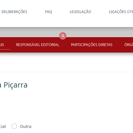
DELIBERAÇÕES
FAQ
LEGISLAÇÃO
LIGAÇÕES ÚT
Apenas resultados coincide
OCS
Entidades
Tudo
IS
RESPONSÁVEL EDITORIAL
PARTICIPAÇÕES DIRETAS
ÓRGÃ
 Piçarra
ial
Outra