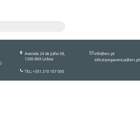
Avenida 24 de Julho 58,
info@erc.pt
1200-869 Lisboa
info.transparencia@erc.pt
O
TEL: +351 210 107 000