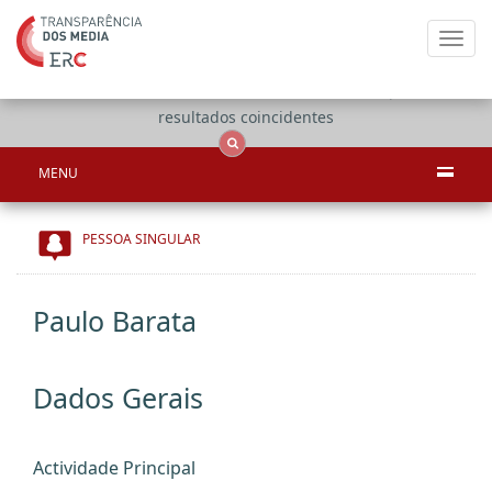
Toggl
navig
Apenas
OCS
Entidades
Tudo
resultados coincidentes
MENU
PESSOA SINGULAR
Paulo Barata
Dados Gerais
Actividade Principal