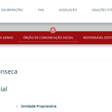
DELIBERAÇÕES
FAQ
LEGISLAÇÃO
LIGAÇÕES ÚT
Apenas resultados coincide
OCS
Entidades
Tudo
S GERAIS
ÓRGÃO DE COMUNICAÇÃO SOCIAL
RESPONSÁVEL EDIT
onseca
ial
Entidade Proprietária