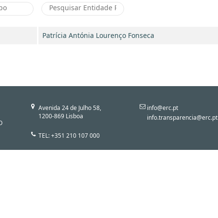
Patrícia Antónia Lourenço Fonseca
Avenida 24 de Julho 58,
info@erc.pt
1200-869 Lisboa
info.transparencia@erc.pt
O
TEL: +351 210 107 000