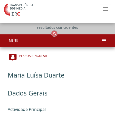
Toggl
navig
Apenas
OCS
Entidades
Tudo
resultados coincidentes
MENU
PESSOA SINGULAR
Maria Luísa Duarte
Dados Gerais
Actividade Principal