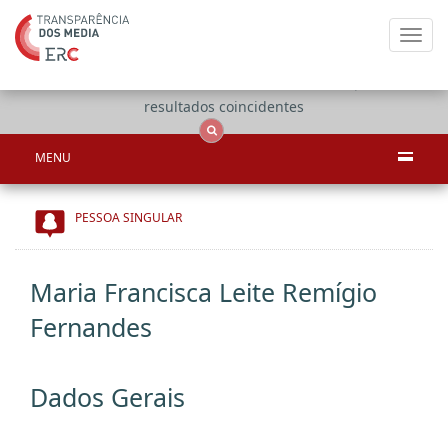
Toggl
navig
Apenas
OCS
Entidades
Tudo
resultados coincidentes
MENU
PESSOA SINGULAR
Maria Francisca Leite Remígio
Fernandes
Dados Gerais