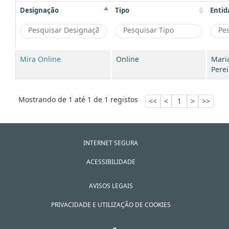
Designação
Tipo
Entid
Mira Online
Online
Mari
Perei
Mostrando de 1 até 1 de 1 registos
<<
<
1
>
>>
INTERNET SEGURA
ACESSIBILIDADE
AVISOS LEGAIS
PRIVACIDADE E UTILIZAÇÃO DE COOKIES