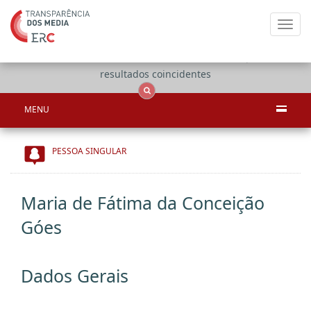
Toggl
navig
Apenas
OCS
Entidades
Tudo
resultados coincidentes
MENU
PESSOA SINGULAR
Maria de Fátima da Conceição
Góes
Dados Gerais