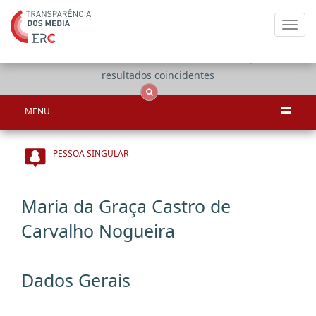
Toggl
navig
Apenas
OCS
Entidades
Tudo
resultados coincidentes
MENU
PESSOA SINGULAR
Maria da Graça Castro de
Carvalho Nogueira
Dados Gerais