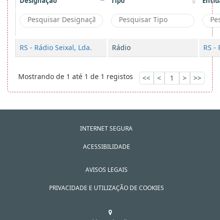
Designação
Tipo
Entid
RS - Rádio Seixal, Lda.
Rádio
RS - 
Mostrando de 1 até 1 de 1 registos
<<
<
1
>
>>
INTERNET SEGURA
ACESSIBILIDADE
AVISOS LEGAIS
PRIVACIDADE E UTILIZAÇÃO DE COOKIES