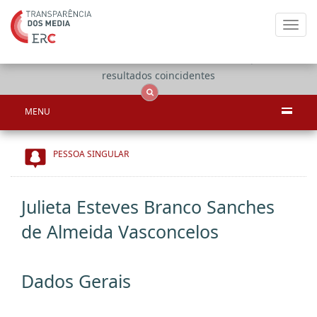
Toggl
navig
Apenas
OCS
Entidades
Tudo
resultados coincidentes
MENU
PESSOA SINGULAR
Julieta Esteves Branco Sanches
de Almeida Vasconcelos
Dados Gerais