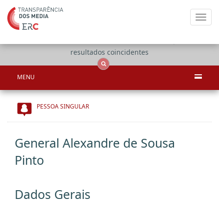
Toggl
navig
Apenas
OCS
Entidades
Tudo
resultados coincidentes
MENU
PESSOA SINGULAR
General Alexandre de Sousa
Pinto
Dados Gerais