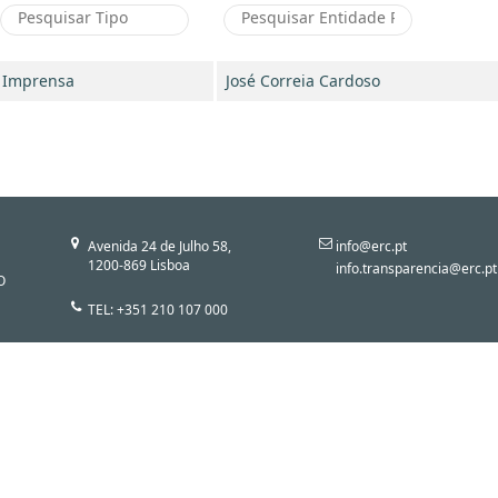
Imprensa
José Correia Cardoso
Avenida 24 de Julho 58,
info@erc.pt
1200-869 Lisboa
info.transparencia@erc.pt
O
TEL: +351 210 107 000