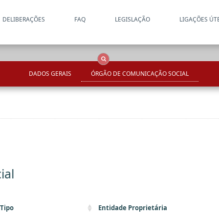
DELIBERAÇÕES
FAQ
LEGISLAÇÃO
LIGAÇÕES ÚT
Apenas resultados coincide
OCS
Entidades
Tudo
DADOS GERAIS
ÓRGÃO DE COMUNICAÇÃO SOCIAL
ial
Tipo
Entidade Proprietária