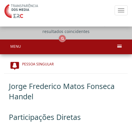
Toggl
navig
Apenas
OCS
Entidades
Tudo
resultados coincidentes
MENU
PESSOA SINGULAR
Jorge Frederico Matos Fonseca
Handel
Participações Diretas