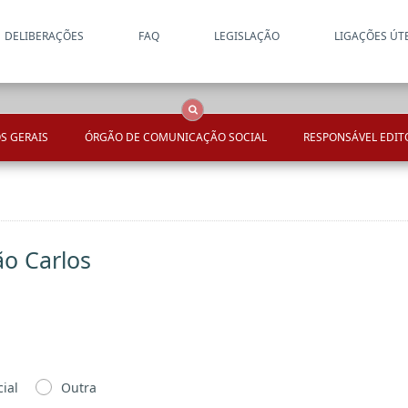
DELIBERAÇÕES
FAQ
LEGISLAÇÃO
LIGAÇÕES ÚT
Apenas resultados coincide
OCS
Entidades
Tudo
S GERAIS
ÓRGÃO DE COMUNICAÇÃO SOCIAL
RESPONSÁVEL EDIT
o Carlos
ial
Outra