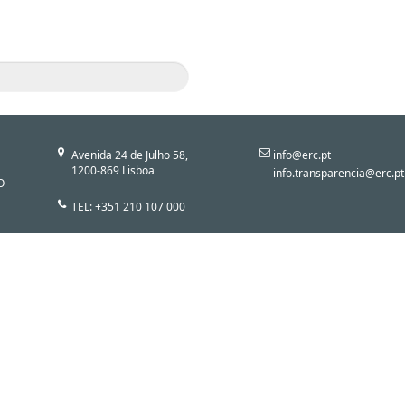
Avenida 24 de Julho 58,
info@erc.pt
1200-869 Lisboa
info.transparencia@erc.pt
O
TEL: +351 210 107 000