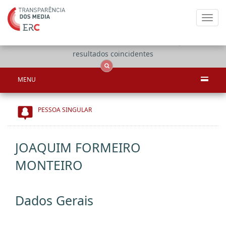
Toggl
navig
Apenas
OCS
Entidades
Tudo
resultados coincidentes
MENU
PESSOA SINGULAR
JOAQUIM FORMEIRO
MONTEIRO
Dados Gerais