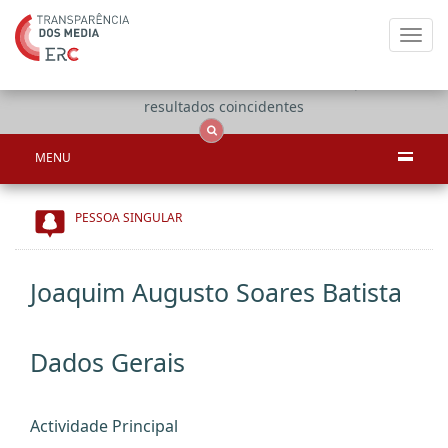
Toggl
navig
Apenas
OCS
Entidades
Tudo
resultados coincidentes
MENU
PESSOA SINGULAR
Joaquim Augusto Soares Batista
Dados Gerais
Actividade Principal