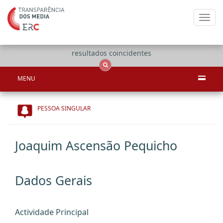
Toggl
navig
Apenas
OCS
Entidades
Tudo
resultados coincidentes
MENU
PESSOA SINGULAR
Joaquim Ascensão Pequicho
Dados Gerais
Actividade Principal