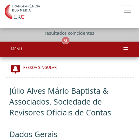
Toggl
navig
Apenas
OCS
Entidades
Tudo
resultados coincidentes
MENU
PESSOA SINGULAR
Júlio Alves Mário Baptista &
Associados, Sociedade de
Revisores Oficiais de Contas
Dados Gerais