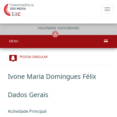
Toggl
navig
Apenas
OCS
Entidades
Tudo
resultados coincidentes
MENU
PESSOA SINGULAR
Ivone Maria Domingues Félix
Dados Gerais
Actividade Principal