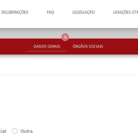
DELIBERAÇÕES
FAQ
LEGISLAÇÃO
LIGAÇÕES ÚT
Apenas resultados coincide
OCS
Entidades
Tudo
DADOS GERAIS
ÓRGÃOS SOCIAIS
ial
Outra