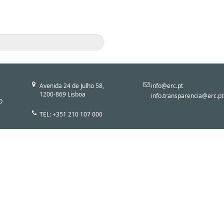
Avenida 24 de Julho 58,
info@erc.pt
1200-869 Lisboa
info.transparencia@erc.pt
O
TEL: +351 210 107 000